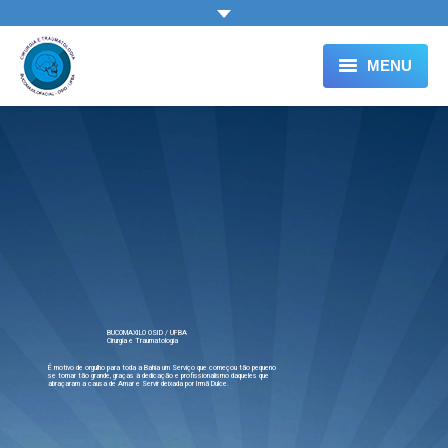
MENU
HOME
A BUCOMAXILO
ESPECIALIZAÇÃO
RESIDÊNCIA
INTERNATO
CONSULTAS
MÍDIAS
CONTATO